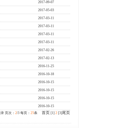
2017-09-07
2017-05-03
2017-03-11
2017-03-11
2017-03-11
2017-03-11
2017-02-26
2017-02-13
2016-11-25
2016-10-18
2016-10-15
2016-10-15
2016-10-15
2016-10-15
首页
尾页
录 页次：
2
/3 每页：
25
条
[
1
]
2
[
3
]