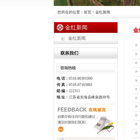
您所在的位置：首页 > 金红新闻
金红新闻
金
金红新闻
电 话：
0518-80301000
传 真：
0518-87165881
邮 编：
222311
地 址：
江苏省东海县峰泉路88号