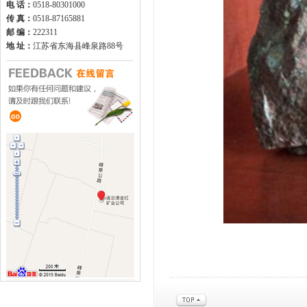
电 话：
0518-80301000
传 真：
0518-87165881
邮 编：
222311
地 址：
江苏省东海县峰泉路88号