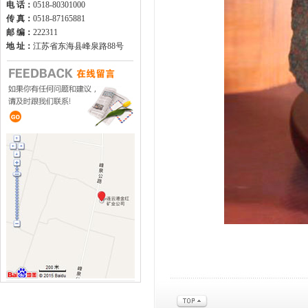
电 话：
0518-80301000
传 真：
0518-87165881
邮 编：
222311
地 址：
江苏省东海县峰泉路88号