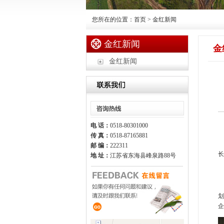
您所在的位置：首页 > 金红新闻
金红新闻
金
金红新闻
电 话：
0518-80301000
传 真：
0518-87165881
5
邮 编：
222311
长
地 址：
江苏省东海县峰泉路88号
划
企